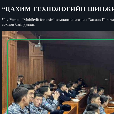
“ЦАХИМ ТЕХНОЛОГИЙН ШИНЖИЛ
Чех Улсын “Mobiledit forensic” компаний захирал Ваклав Пал
зохион байгууллаа.