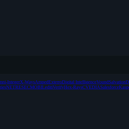
ni-Integer
X-Ways
Amped
Exterro
Digital Intelligence
Vound
Salvation
gies
NETRESEC
MOBILedit
iVerify
Hex-Rays
CVEDIA
Salesforce
Kasp