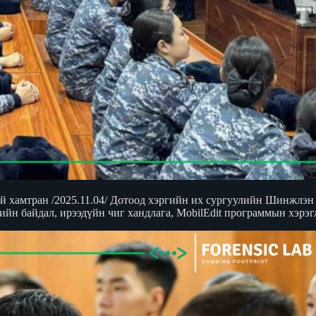
тай хамтран /2025.11.04/ Дотоод хэргийн их сургуулийн Шинжлэн
н байдал, ирээдүйн чиг хандлага, MobilEdit программын хэрэгл