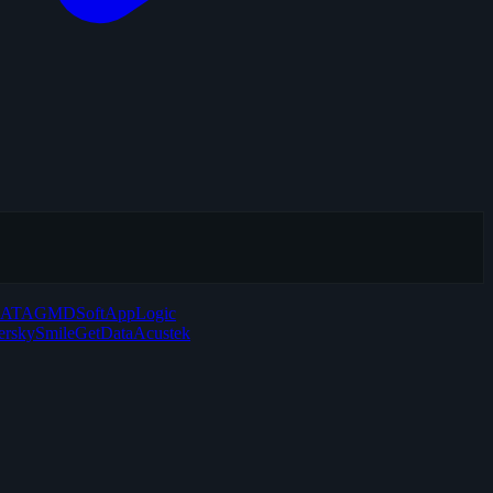
DATA
GMDSoft
AppLogic
ersky
Smile
GetData
Acustek