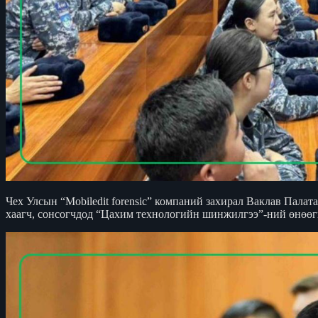
Чех Улсын “Mobiledit forensic” компаний захирал Ваклав Пала
хаагч, сонсогчдод “Цахим технологийн шинжилгээ”-ний өнөөгий