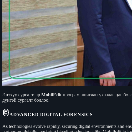
Энэхүү сургалтаар
MobilEdit
програм ашиглан ухаалаг цаг боло
дүнтэй сургалт боллоо.
ADVANCED DIGITAL FORENSICS
As technologies evolve rapidly, securing digital environments and en
partnering globally, we bring bleeding-edge tools like MobilEdit to loc