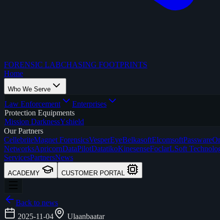
FORENSIC LAB
CHASING FOOTPRINTS
Home
Who We Serve
Law Enforcement
Enterprises
Protection Equipments
Mission Darkness
Yshield
Our Partners
Cellebrite
Magnet Forensics
VesperEye
Belkasoft
Elcomsoft
Passware
Om
Networks
Apricorn
DataPilot
Datatiko
Kinesense
Foclar
LSoft Technolo
Services
Partners
News
ACADEMY
CUSTOMER PORTAL
Back to news
2025-11-04
Ulaanbaatar