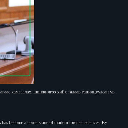
лагаас хамгаалах, шинжилгээ хийх талаар танилцуулсан үр
es has become a cornerstone of modern forensic sciences. By