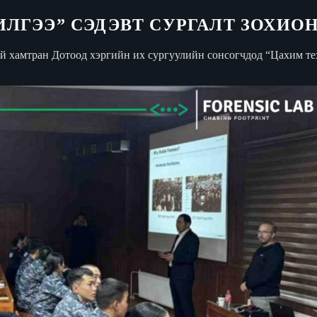
ГЭЭ” СЭДЭВТ СУРГАЛТ ЗОХИОН
атай хамтран Дотоод хэргийн их сургуулийн сонсогчдод “Цахим 