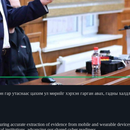
н гар утаснаас цахим ул мөрийг хэрхэн гарган авах, гадны халд
suring accurate extraction of evidence from mobile and wearable devic
al institutions, advancing our shared cyber readiness.